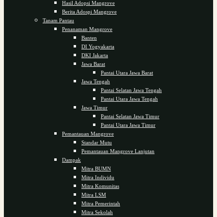
Hasil Adopsi Mangrove
Berita Adospi Mangrove
Tanam Pantau
Penanaman Mangrove
Banten
DI Yogyakarta
DKI Jakarta
Jawa Barat
Pantai Utara Jawa Barat
Jawa Tengah
Pantai Selatan Jawa Tengah
Pantai Utara Jawa Tengah
Jawa Timur
Pantai Selatan Jawa Timur
Pantai Utara Jawa Timur
Pemantauan Mangrove
Standar Mutu
Pemantauan Mangrove Lanjutan
Dampak
Mitra BUMN
Mitra Individu
Mitra Komunitas
Mitra LSM
Mitra Pemerintah
Mitra Sekolah