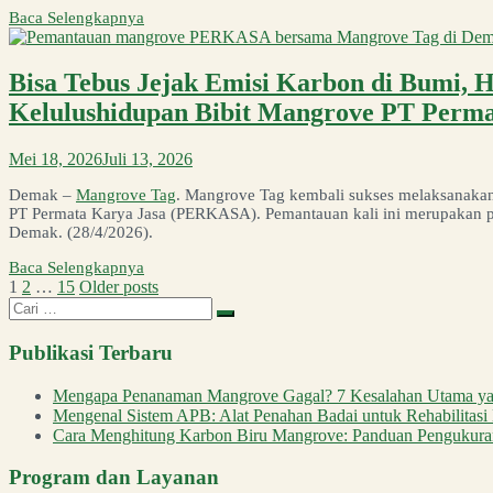
Baca Selengkapnya
Bisa Tebus Jejak Emisi Karbon di Bumi, 
Kelulushidupan Bibit Mangrove PT Perm
Mei 18, 2026
Juli 13, 2026
Demak –
Mangrove Tag
. Mangrove Tag kembali sukses melaksanaka
PT Permata Karya Jasa (PERKASA). Pemantauan kali ini merupakan 
Demak. (28/4/2026).
Baca Selengkapnya
Paginasi
1
2
…
15
Older posts
Mencari:
pos
Publikasi Terbaru
Mengapa Penanaman Mangrove Gagal? 7 Kesalahan Utama yan
Mengenal Sistem APB: Alat Penahan Badai untuk Rehabilitas
Cara Menghitung Karbon Biru Mangrove: Panduan Pengukuran
Program dan Layanan