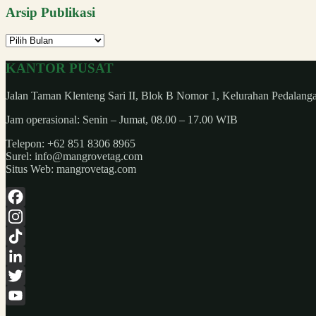
Arsip Publikasi
Arsip
Publikasi
KANTOR PUSAT
Jalan Taman Klenteng Sari II, Blok B Nomor 1, Kelurahan Pedal
Jam operasional: Senin – Jumat, 08.00 – 17.00 WIB
Telepon: +62 851 8306 8965
Surel: info@mangrovetag.com
Situs Web: mangrovetag.com
Facebook
Instagram
TikTok
LinkedIn
Twitter
YouTube