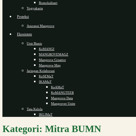
Romokalisari
Yogyakarta
Proteksi
Asuransi Mangrove
Ekosistem
Unit Bisnis
KeMANGI
MANGROVEMAGZ
Mangrove Creative
Mangrove Map
Jaringan Kolaborasi
KeSEMaT
IKAMaT
KeAMaT
KeMANGTEER
Mangrove Data
Mangrover Unite
Tata Kelola
IKLIMaT
Kategori:
Mitra BUMN