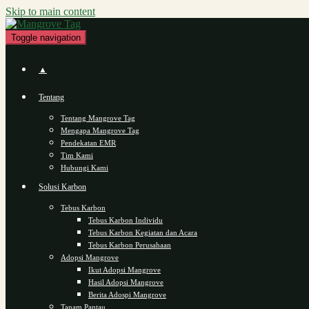
Skip to main content
Toggle navigation
▲
Tentang
Tentang Mangrove Tag
Mengapa Mangrove Tag
Pendekatan EMR
Tim Kami
Hubungi Kami
Solusi Karbon
Tebus Karbon
Tebus Karbon Individu
Tebus Karbon Kegiatan dan Acara
Tebus Karbon Perusahaan
Adopsi Mangrove
Ikut Adopsi Mangrove
Hasil Adopsi Mangrove
Berita Adospi Mangrove
Tanam Pantau