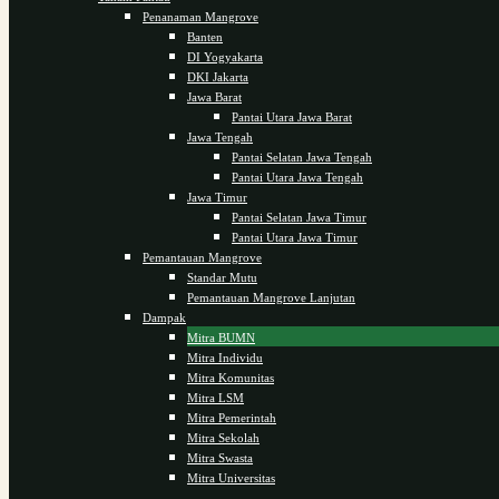
Penanaman Mangrove
Banten
DI Yogyakarta
DKI Jakarta
Jawa Barat
Pantai Utara Jawa Barat
Jawa Tengah
Pantai Selatan Jawa Tengah
Pantai Utara Jawa Tengah
Jawa Timur
Pantai Selatan Jawa Timur
Pantai Utara Jawa Timur
Pemantauan Mangrove
Standar Mutu
Pemantauan Mangrove Lanjutan
Dampak
Mitra BUMN
Mitra Individu
Mitra Komunitas
Mitra LSM
Mitra Pemerintah
Mitra Sekolah
Mitra Swasta
Mitra Universitas