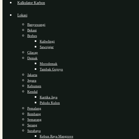
Kalkulator Karbon
Lokasi
Banyuwangi
Bekasi
Brebes
Kaliwlingi
Sawojajar
Cilacap
Demak
Morodemak
Tambak Gojoyo
Jakarta
Jepara
Kebumen
Kendal
Kartika Jaya
Pidodo Kulon
Pemalang
Rembang
Semarang
Serang
Surabaya
Kebun Raya Mangrove