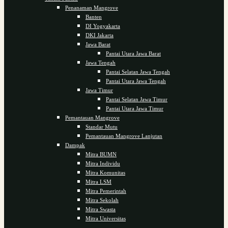
Penanaman Mangrove
Banten
DI Yogyakarta
DKI Jakarta
Jawa Barat
Pantai Utara Jawa Barat
Jawa Tengah
Pantai Selatan Jawa Tengah
Pantai Utara Jawa Tengah
Jawa Timur
Pantai Selatan Jawa Timur
Pantai Utara Jawa Timur
Pemantauan Mangrove
Standar Mutu
Pemantauan Mangrove Lanjutan
Dampak
Mitra BUMN
Mitra Individu
Mitra Komunitas
Mitra LSM
Mitra Pemerintah
Mitra Sekolah
Mitra Swasta
Mitra Universitas