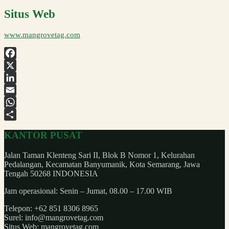
Situs Web
www.mangrovetag.com
Facebook
X
LinkedIn
Email
WhatsApp
Share
KANTOR PUSAT
Jalan Taman Klenteng Sari II, Blok B Nomor 1, Kelurahan
Pedalangan, Kecamatan Banyumanik, Kota Semarang, Jawa
Tengah 50268 INDONESIA
Jam operasional: Senin – Jumat, 08.00 – 17.00 WIB
Telepon: +62 851 8306 8965
Surel: info@mangrovetag.com
Situs Web: mangrovetag.com