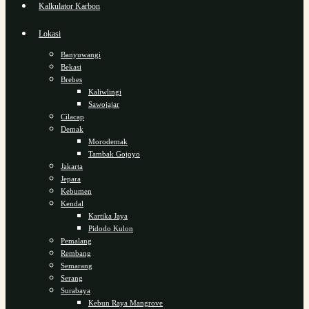
Kalkulator Karbon
Lokasi
Banyuwangi
Bekasi
Brebes
Kaliwlingi
Sawojajar
Cilacap
Demak
Morodemak
Tambak Gojoyo
Jakarta
Jepara
Kebumen
Kendal
Kartika Jaya
Pidodo Kulon
Pemalang
Rembang
Semarang
Serang
Surabaya
Kebun Raya Mangrove