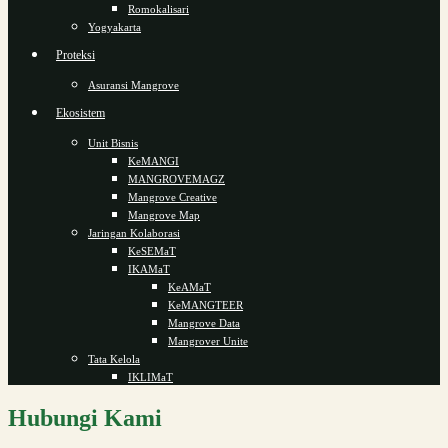
Romokalisari
Yogyakarta
Proteksi
Asuransi Mangrove
Ekosistem
Unit Bisnis
KeMANGI
MANGROVEMAGZ
Mangrove Creative
Mangrove Map
Jaringan Kolaborasi
KeSEMaT
IKAMaT
KeAMaT
KeMANGTEER
Mangrove Data
Mangrover Unite
Tata Kelola
IKLIMaT
Hubungi Kami