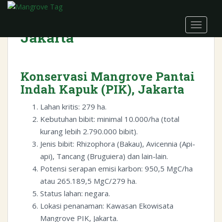
S
k
TOGGLE
i
Jakarta
p
t
o
Konservasi Mangrove Pantai
m
a
Indah Kapuk (PIK), Jakarta
i
Lahan kritis: 279 ha.
n
Kebutuhan bibit: minimal 10.000/ha (total
c
o
kurang lebih 2.790.000 bibit).
n
Jenis bibit: Rhizophora (Bakau), Avicennia (Api-
t
api), Tancang (Bruguiera) dan lain-lain.
e
Potensi serapan emisi karbon: 950,5 MgC/ha
n
atau 265.189,5 MgC/279 ha.
t
Status lahan: negara.
Lokasi penanaman: Kawasan Ekowisata
Mangrove PIK, Jakarta.