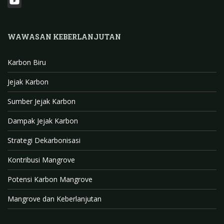
b
t
k
i
T
o
a
T
n
w
Y
o
g
o
k
i
o
WAWASAN KEBERLANJUTAN
k
r
k
e
t
u
a
d
t
T
Karbon Biru
m
I
e
u
Jejak Karbon
n
r
b
e
Sumber Jejak Karbon
C
Dampak Jejak Karbon
h
Strategi Dekarbonisasi
a
n
Kontribusi Mangrove
n
Potensi Karbon Mangrove
e
l
Mangrove dan Keberlanjutan