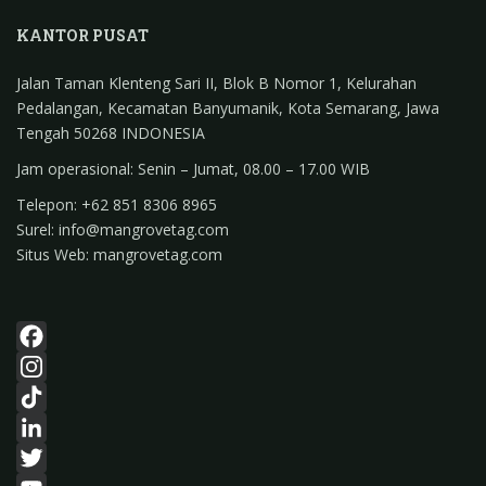
I
s
r
n
A
e
KANTOR PUSAT
p
Jalan Taman Klenteng Sari II, Blok B Nomor 1, Kelurahan
p
Pedalangan, Kecamatan Banyumanik, Kota Semarang, Jawa
Tengah 50268 INDONESIA
Jam operasional: Senin – Jumat, 08.00 – 17.00 WIB
Telepon: +62 851 8306 8965
Surel: info@mangrovetag.com
Situs Web: mangrovetag.com
F
a
I
c
n
T
e
s
i
L