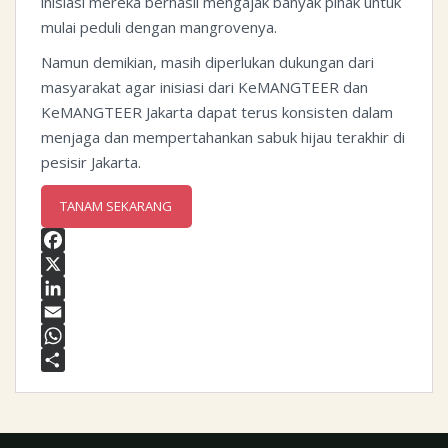
inisiasi mereka berhasil mengajak banyak pihak untuk
mulai peduli dengan mangrovenya.
Namun demikian, masih diperlukan dukungan dari
masyarakat agar inisiasi dari KeMANGTEER dan
KeMANGTEER Jakarta dapat terus konsisten dalam
menjaga dan mempertahankan sabuk hijau terakhir di
pesisir Jakarta.
TANAM SEKARANG
F
a
X
c
L
e
i
E
b
n
m
W
o
k
a
h
S
o
e
i
a
h
k
d
l
t
a