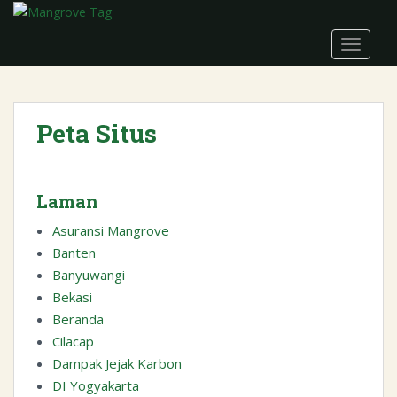
S
k
TOGGLE
i
p
t
o
Peta Situs
m
a
i
n
Laman
c
Asuransi Mangrove
o
Banten
n
Banyuwangi
t
e
Bekasi
n
Beranda
t
Cilacap
Dampak Jejak Karbon
DI Yogyakarta