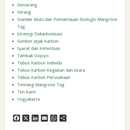
Semarang
Serang
Standar Mutu dan Pemantauan Ekologis Mangrove
Tag
Strategi Dekarbonisasi
Sumber Jejak Karbon
Syarat dan Ketentuan
Tambak Gojoyo
Tebus Karbon Individu
Tebus Karbon Kegiatan dan Acara
Tebus Karbon Perusahaan
Tentang Mangrove Tag
Tim Kami
Yogyakarta
F
X
L
E
W
S
a
i
m
h
h