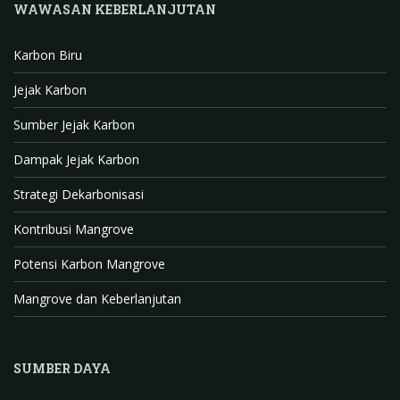
WAWASAN KEBERLANJUTAN
e
t
T
k
t
T
b
a
o
e
t
u
Karbon Biru
o
g
k
d
e
b
o
r
I
r
e
Jejak Karbon
k
a
n
C
Sumber Jejak Karbon
m
h
Dampak Jejak Karbon
a
n
Strategi Dekarbonisasi
n
Kontribusi Mangrove
e
l
Potensi Karbon Mangrove
Mangrove dan Keberlanjutan
SUMBER DAYA