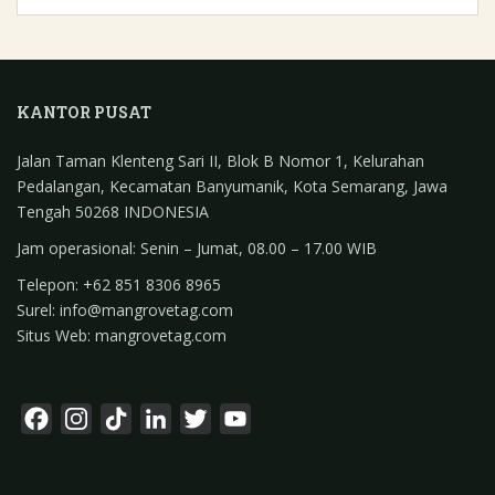
c
n
a
a
a
e
k
i
t
r
b
e
l
s
e
o
d
A
KANTOR PUSAT
o
I
p
k
n
p
Jalan Taman Klenteng Sari II, Blok B Nomor 1, Kelurahan
Pedalangan, Kecamatan Banyumanik, Kota Semarang, Jawa
Tengah 50268 INDONESIA
Jam operasional: Senin – Jumat, 08.00 – 17.00 WIB
Telepon: +62 851 8306 8965
Surel: info@mangrovetag.com
Situs Web: mangrovetag.com
F
I
T
L
T
Y
a
n
i
i
w
o
c
s
k
n
i
u