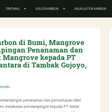
TENTANG
SOLUSI KARBON
KALKULATOR KARBON
arbon di Bumi, Mangrove
mpingan Penanaman dan
t Mangrove kepada PT
ntara di Tambak Gojoyo,
a BUMN
endampingan penanaman dan pemantauan bibit
es melakukan pendampingan kepada PT Widar