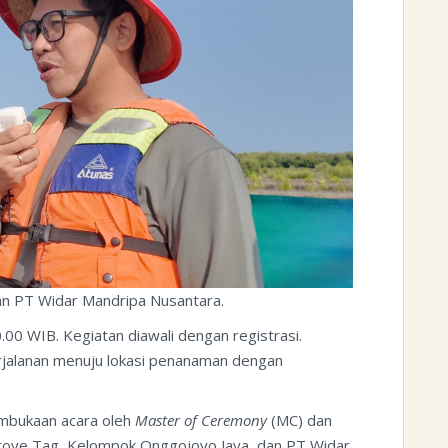
an PT Widar Mandripa Nusantara.
00 WIB. Kegiatan diawali dengan registrasi.
perjalanan menuju lokasi penanaman dengan
pembukaan acara oleh
Master of Ceremony
(MC) dan
rove Tag, Kelompok Onggojoyo Jaya, dan PT Widar