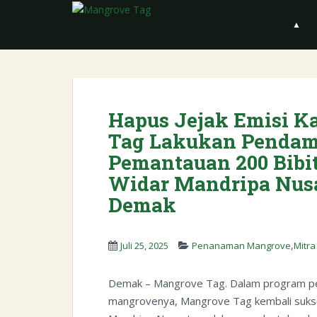
S
k
▲
i
p
t
o
m
Hapus Jejak Emisi K
a
Tag Lakukan Penda
i
n
Pemantauan 200 Bibi
c
Widar Mandripa Nusa
o
Demak
n
t
e
,
Juli 25, 2025
Penanaman Mangrove
Mitr
n
t
Demak – Mangrove Tag. Dalam program p
mangrovenya, Mangrove Tag kembali suks