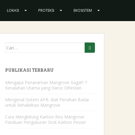
LOKASI
PROTEKSI
EKOSISTEM
Mencari:
PUBLIKASI TERBARU
Mengapa Penanaman Mangrove Gagal? 7
Kesalahan Utama yang Harus Dihindari
Mengenal Sistem APB: Alat Penahan Badai
untuk Rehabilitasi Mangrove
Cara Menghitung Karbon Biru Mangrove:
Panduan Pengukuran Stok Karbon Pesisir