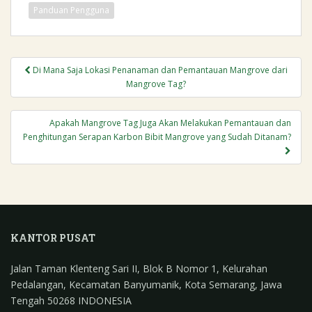
e
k
i
t
r
Panduan Pengguna
b
e
l
s
e
o
d
A
o
I
p
Navigasi
Di Mana Saja Lokasi Penanaman dan Pemantauan Mangrove dari
k
n
p
pos
Mangrove Tag?
Apakah Mangrove Tag Juga Akan Melakukan Pemantauan dan
Penghitungan Serapan Karbon Bibit Mangrove yang Sudah Ditanam?
KANTOR PUSAT
Jalan Taman Klenteng Sari II, Blok B Nomor 1, Kelurahan
Pedalangan, Kecamatan Banyumanik, Kota Semarang, Jawa
Tengah 50268 INDONESIA