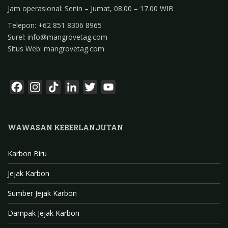
Jam operasional: Senin – Jumat, 08.00 – 17.00 WIB
Telepon: +62 851 8306 8965
Surel: info@mangrovetag.com
Situs Web: mangrovetag.com
F
I
T
L
T
Y
a
n
i
i
w
o
c
s
k
n
i
u
WAWASAN KEBERLANJUTAN
e
t
T
k
t
T
b
a
o
e
t
u
Karbon Biru
o
g
k
d
e
b
o
r
I
r
e
Jejak Karbon
k
a
n
C
Sumber Jejak Karbon
m
h
Dampak Jejak Karbon
a