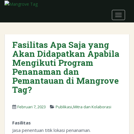
S
k
TOGGLE
i
p
t
o
Fasilitas Apa Saja yang
m
Akan Didapatkan Apabila
a
i
Mengikuti Program
n
Penanaman dan
c
Pemantauan di Mangrove
o
n
Tag?
t
e
n
,
Februari 7, 2023
Publikasi
Mitra dan Kolaborasi
t
Fasilitas
Jasa penentuan titik lokasi penanaman.