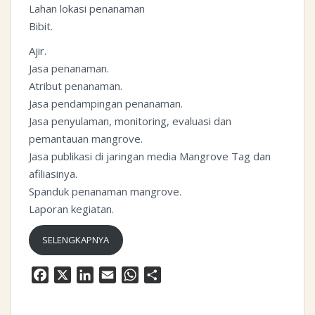
Lahan lokasi penanaman
Bibit.
Ajir.
Jasa penanaman.
Atribut penanaman.
Jasa pendampingan penanaman.
Jasa penyulaman, monitoring, evaluasi dan
pemantauan mangrove.
Jasa publikasi di jaringan media Mangrove Tag dan
afiliasinya.
Spanduk penanaman mangrove.
Laporan kegiatan.
SELENGKAPNYA
F
X
L
E
W
S
a
i
m
h
h
c
n
a
a
a