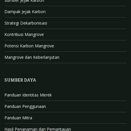
Sumber Jejak Karbon
m
h
Dampak Jejak Karbon
a
n
Strategi Dekarbonisasi
n
Kontribusi Mangrove
e
l
Potensi Karbon Mangrove
Mangrove dan Keberlanjutan
SUMBER DAYA
Panduan Identitas Merek
Panduan Penggunaan
Panduan Mitra
Hasil Penanaman dan Pemantauan