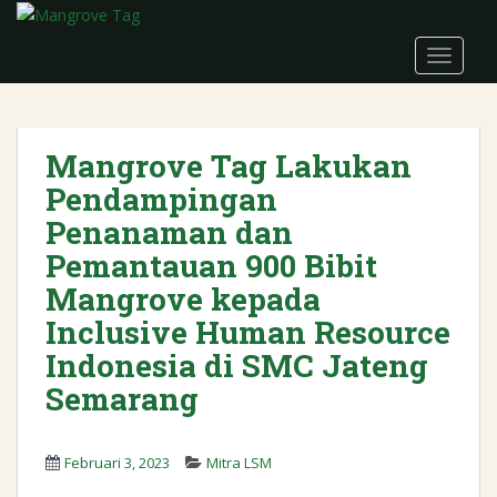
S
k
TOGGLE
i
p
t
o
Mangrove Tag Lakukan
m
Pendampingan
a
i
Penanaman dan
n
Pemantauan 900 Bibit
c
Mangrove kepada
o
n
Inclusive Human Resource
t
Indonesia di SMC Jateng
e
Semarang
n
t
Februari 3, 2023
Mitra LSM