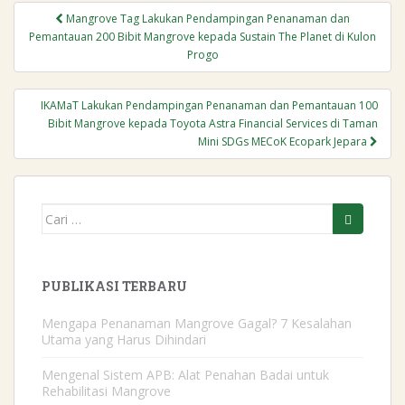
o
I
p
Navigasi
Mangrove Tag Lakukan Pendampingan Penanaman dan
k
n
p
pos
Pemantauan 200 Bibit Mangrove kepada Sustain The Planet di Kulon
Progo
IKAMaT Lakukan Pendampingan Penanaman dan Pemantauan 100
Bibit Mangrove kepada Toyota Astra Financial Services di Taman
Mini SDGs MECoK Ecopark Jepara
Mencari:
PUBLIKASI TERBARU
Mengapa Penanaman Mangrove Gagal? 7 Kesalahan
Utama yang Harus Dihindari
Mengenal Sistem APB: Alat Penahan Badai untuk
Rehabilitasi Mangrove