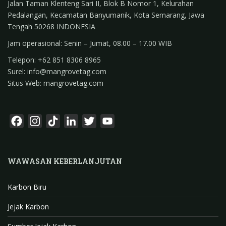
Jalan Taman Klenteng Sari II, Blok B Nomor 1, Kelurahan
Pedalangan, Kecamatan Banyumanik, Kota Semarang, Jawa
Tengah 50268 INDONESIA
Jam operasional: Senin – Jumat, 08.00 – 17.00 WIB
Telepon: +62 851 8306 8965
Surel: info@mangrovetag.com
Situs Web: mangrovetag.com
F
I
T
L
T
Y
a
n
i
i
w
o
c
s
k
n
i
u
WAWASAN KEBERLANJUTAN
e
t
T
k
t
T
b
a
o
e
t
u
Karbon Biru
o
g
k
d
e
b
o
r
I
r
e
Jejak Karbon
k
a
n
C