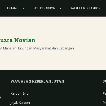
TENTANG
SOLUSI KARBON
KALKULATOR KARBON
uzra Novian
af Manajer Hubungan Masyarakat dan Lapangan
WAWASAN KEBERLANJUTAN
S
Karbon Biru
P
a
Jejak Karbon
P