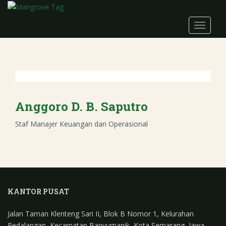
Skip to main content
TOGGLE
Anggoro D. B. Saputro
Staf Manajer Keuangan dan Operasional
KANTOR PUSAT
Jalan Taman Klenteng Sari II, Blok B Nomor 1, Kelurahan
Pedalangan, Kecamatan Banyumanik, Kota Semarang, Jawa