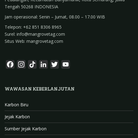
Tengah 50268 INDONESIA
Jam operasional: Senin – Jumat, 08.00 – 17.00 WIB
Telepon: +62 851 8306 8965
Surel: info@mangrovetag.com
Situs Web: mangrovetag.com
F
I
T
L
T
Y
a
n
i
i
w
o
c
s
k
n
i
u
WAWASAN KEBERLANJUTAN
e
t
T
k
t
T
b
a
o
e
t
u
Karbon Biru
o
g
k
d
e
b
o
r
I
r
e
Jejak Karbon
k
a
n
C
Sumber Jejak Karbon
m
h